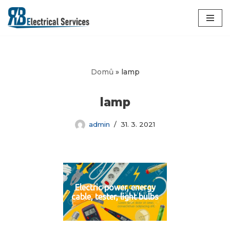
Přeskočit
na
obsah
Domů
»
lamp
lamp
admin
31. 3. 2021
Electric power, energy
cable, tester, light bulbs