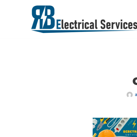
Přeskočit
na
obsah