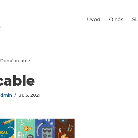
Úvod
O nás
Sl
Domů
»
cable
cable
admin
31. 3. 2021