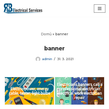
Přeskočit
na
obsah
Domů
»
banner
banner
admin
31. 3. 2021
Electricians banners call a
Electric power, energy
professional electrician
cable, tester, light bulbs
electrical work electrician
repair