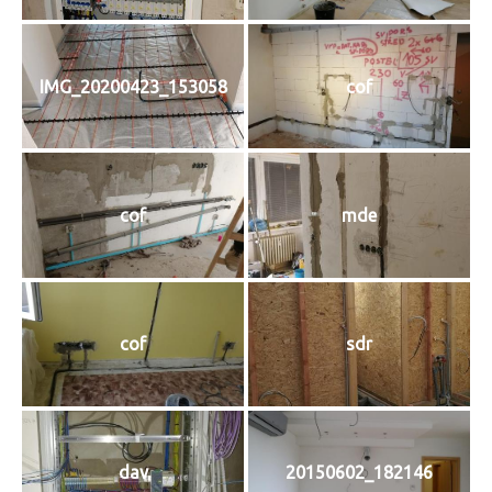
IMG_20200423_153058
cof
cof
mde
cof
sdr
dav
20150602_182146