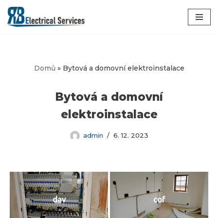
Přeskočit
na
obsah
Domů
»
Bytová a domovní elektroinstalace
Bytová a domovní
elektroinstalace
admin
6. 12. 2023
dav
cof