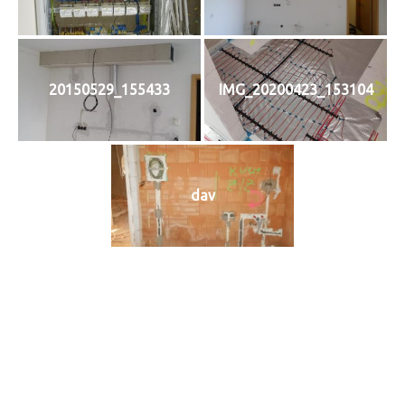
20150529_155433
IMG_20200423_153104
dav